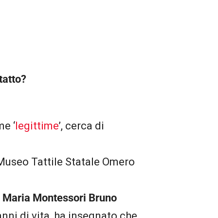
tatto?
me ‘
legittime
’, cerca di
 Museo Tattile Statale Omero
.
Maria Montessori Bruno
nni di vita, ha insegnato che,