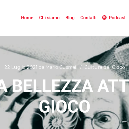
Home
Chi siamo
Blog
Contatti
Podcast
22 Luglio 2021
da
Mario Cusmai
Cultura del Gioco
A BELLEZZA ATT
GIOCO