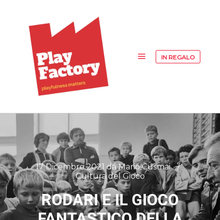
IN REGALO
17 Dicembre 2021
da
Mario Cusmai
Cultura del Gioco
RODARI E IL GIOCO
FANTASTICO DELLA