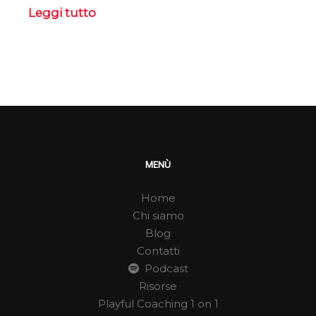
Leggi tutto
MENÙ
Home
Chi siamo
Blog
Contatti
Podcast
Risorse
Playful Coaching 1 on 1