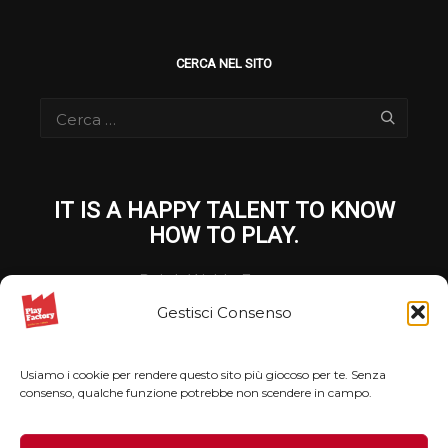
CERCA NEL SITO
IT IS A HAPPY TALENT TO KNOW
HOW TO PLAY.
Ralph Waldo Emerson
Gestisci Consenso
Privacy Policy
Usiamo i cookie per rendere questo sito più giocoso per te. Senza
Cookie Policy
consenso, qualche funzione potrebbe non scendere in campo.
Copyright Playfactory 2026