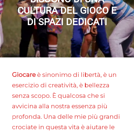
CULTURA DEL GIOCO E
DI SPAZI DEDICATI
Giocare
è sinonimo di libertà, è un
esercizio di creatività, è bellezza
senza scopo. È qualcosa che si
avvicina alla nostra essenza più
profonda. Una delle mie più grandi
crociate in questa vita è aiutare le