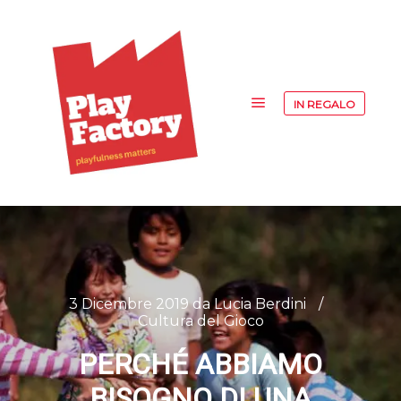
IN REGALO
Menu principale
3 Dicembre 2019
da
Lucia Berdini
Cultura del Gioco
PERCHÉ ABBIAMO
BISOGNO DI UNA