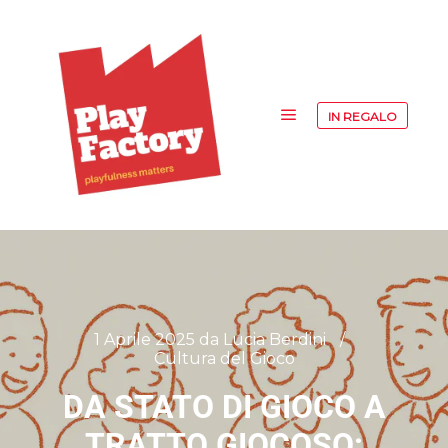
IN REGALO
1 Aprile 2025
da
Lucia Berdini
Cultura del Gioco
DA STATO DI GIOCO A
TRATTO GIOCOSO: