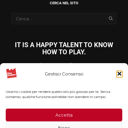
CERCA NEL SITO
IT IS A HAPPY TALENT TO KNOW
HOW TO PLAY.
Ralph Waldo Emerson
Gestisci Consenso
Privacy Policy
Usiamo i cookie per rendere questo sito più giocoso per te. Senza
Cookie Policy
consenso, qualche funzione potrebbe non scendere in campo.
Copyright Playfactory 2026
Accetta
Nega