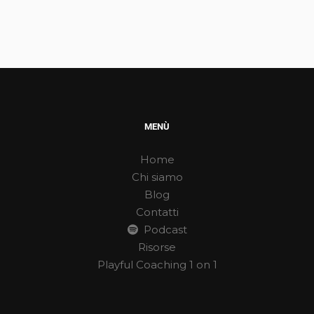
MENÙ
Home
Chi siamo
Blog
Contatti
Podcast
Risorse
Playful Coaching 1 on 1